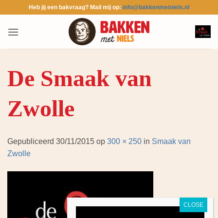
Ga
Heb jij een bakvraag? Mail mij op:
info@bakkenmetniels.nl
naar
inhoud
De Smaak van
Zwolle
Gepubliceerd
30/11/2015
op
300 × 250
in
Smaak van
Zwolle