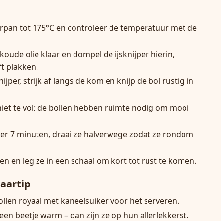
tuurpan tot 175°C en controleer de temperatuur met de
koude olie klaar en dompel de ijsknijper hierin,
ft plakken.
ijper, strijk af langs de kom en knijp de bol rustig in
niet te vol; de bollen hebben ruimte nodig om mooi
eer 7 minuten, draai ze halverwege zodat ze rondom
ken en leg ze in een schaal om kort tot rust te komen.
aartip
llen royaal met kaneelsuiker voor het serveren.
 een beetje warm – dan zijn ze op hun allerlekkerst.