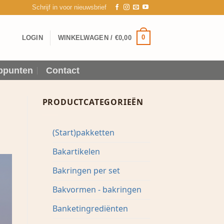
Schrijf in voor nieuwsbrief
0
LOGIN
WINKELWAGEN /
€
0,00
ppunten
Contact
PRODUCTCATEGORIEËN
(Start)pakketten
Bakartikelen
Bakringen per set
Bakvormen - bakringen
Banketingrediënten