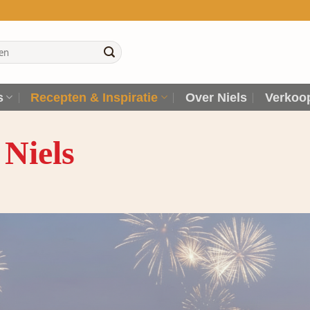
n
s
Recepten & Inspiratie
Over Niels
Verkoo
 Niels