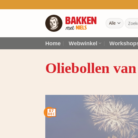
Ga
naar
inhoud
Zoeke
naar:
Home
Webwinkel
Workshop
Oliebollen van
07
DEC