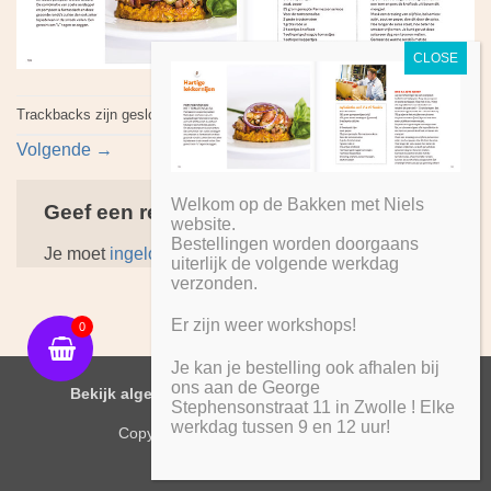
Trackbacks zijn gesloten, maar je kan
een reactie plaatsen
.
Volgende
→
Welkom op de Bakken met Niels
Geef een reactie
website.
Bestellingen worden doorgaans
Je moet
ingelogd zijn op
om een reactie te plaatsen.
uiterlijk de volgende werkdag
verzonden.
Er zijn weer workshops!
0
Je kan je bestelling ook afhalen bij
ons aan de George
IDeal
PayPal
Bekijk algemene voorwaarden
Stephensonstraat 11 in Zwolle ! Elke
werkdag tussen 9 en 12 uur!
Copyright 2026 ©
Bakken met Niels