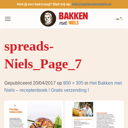
Ga
Heb jij een bakvraag? Mail mij op:
info@bakkenmetniels.nl
naar
inhoud
spreads-
Niels_Page_7
Gepubliceerd
20/04/2017
op
800 × 305
in
Het Bakken met
Niels – receptenboek ! Gratis verzending !