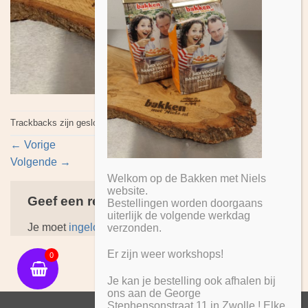
Trackbacks zijn gesloten, maar je kan
een reactie plaatsen
.
←
Vorige
Volgende
→
Welkom op de Bakken met Niels
website.
Geef een reactie
Bestellingen worden doorgaans
uiterlijk de volgende werkdag
Je moet
ingelogd zijn op
om een reactie te plaatsen.
verzonden.
Er zijn weer workshops!
0
Je kan je bestelling ook afhalen bij
ons aan de George
Stephensonstraat 11 in Zwolle ! Elke