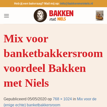
Ga
Heb jij een bakvraag? Mail mij op:
info@bakkenmetniels.nl
naar
inhoud
Mix voor
banketbakkersroom
voordeel Bakken
met Niels
Gepubliceerd
05/05/2020
op
768 × 1024
in
Mix voor de
(enige echte) banketbakkersroom