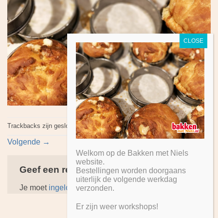
Trackbacks zijn gesloten, maar je kan
een reactie plaatsen
.
Volgende
→
Welkom op de Bakken met Niels
website.
Geef een reactie
Bestellingen worden doorgaans
uiterlijk de volgende werkdag
Je moet
ingelogd zijn op
om een reactie te plaatsen.
verzonden.
Er zijn weer workshops!