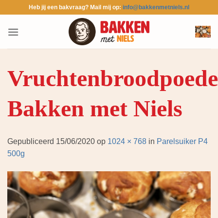
Ga
Heb jij een bakvraag? Mail mij op:
info@bakkenmetniels.nl
naar
inhoud
Vruchtenbroodpoede
Bakken met Niels
Gepubliceerd
15/06/2020
op
1024 × 768
in
Parelsuiker P4
500g