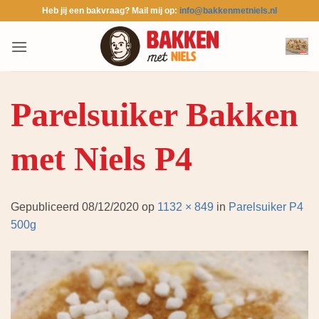
Ga
Heb jij een bakvraag? Mail mij op:
info@bakkenmetniels.nl
naar
inhoud
Parelsuiker Bakken
met Niels P4
Gepubliceerd
08/12/2020
op
1132 × 849
in
Parelsuiker P4
500g