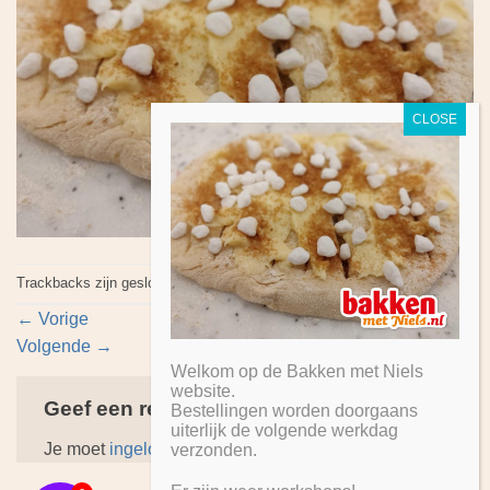
Trackbacks zijn gesloten, maar je kan
een reactie plaatsen
.
←
Vorige
Volgende
→
Welkom op de Bakken met Niels
website.
Geef een reactie
Bestellingen worden doorgaans
uiterlijk de volgende werkdag
Je moet
ingelogd zijn op
om een reactie te plaatsen.
verzonden.