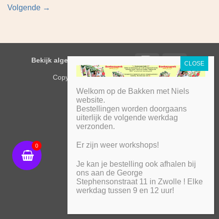
Volgende
→
IDeal
PayPal
Bekijk algemene voorwaarden
Copyright 2026 ©
Bakken met Niels
Welkom op de Bakken met Niels
website.
Bestellingen worden doorgaans
uiterlijk de volgende werkdag
verzonden.
Er zijn weer workshops!
0
Je kan je bestelling ook afhalen bij
ons aan de George
Stephensonstraat 11 in Zwolle ! Elke
werkdag tussen 9 en 12 uur!