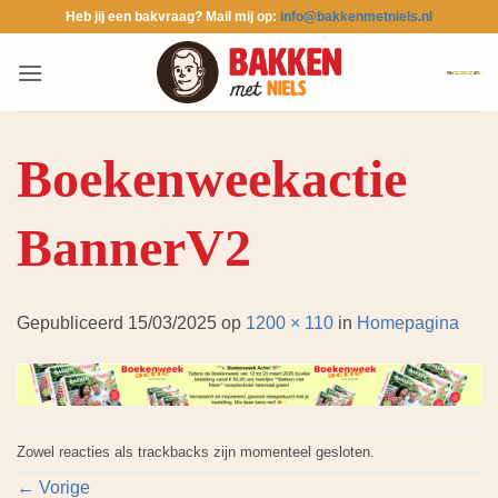
Ga
Heb jij een bakvraag? Mail mij op:
info@bakkenmetniels.nl
naar
inhoud
Boekenweekactie
BannerV2
Gepubliceerd
15/03/2025
op
1200 × 110
in
Homepagina
Zowel reacties als trackbacks zijn momenteel gesloten.
←
Vorige