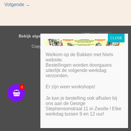
Volgende
→
IDeal
PayPal
Bekijk algemene voorwaarden
Copyright 2026 ©
Bakken met Niels
Welkom op de Bakken met Niels
website.
Bestellingen worden doorgaans
uiterlijk de volgende werkdag
verzonden.
Er zijn weer workshops!
0
Je kan je bestelling ook afhalen bij
ons aan de George
Stephensonstraat 11 in Zwolle ! Elke
werkdag tussen 9 en 12 uur!