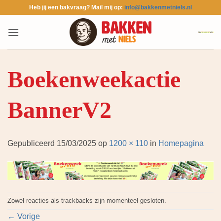
Ga
Heb jij een bakvraag? Mail mij op:
info@bakkenmetniels.nl
naar
inhoud
Boekenweekactie
BannerV2
Gepubliceerd
15/03/2025
op
1200 × 110
in
Homepagina
Zowel reacties als trackbacks zijn momenteel gesloten.
←
Vorige