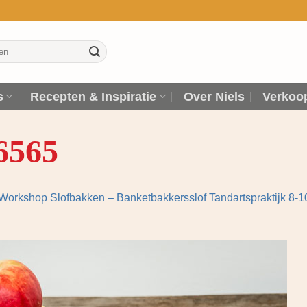
s
Recepten & Inspiratie
Over Niels
Verkoo
6565
Workshop Slofbakken – Banketbakkersslof Tandartspraktijk 8-10