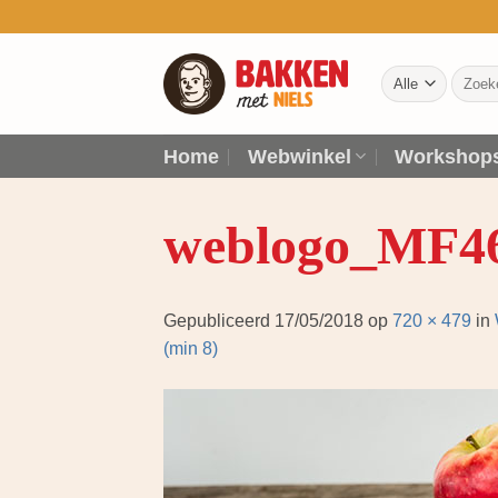
Ga
naar
inhoud
Zoeken
naar:
Home
Webwinkel
Workshop
weblogo_MF4
Gepubliceerd
17/05/2018
op
720 × 479
in
(min 8)