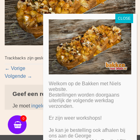
Trackbacks zijn gesloten, maar je kan
een reactie plaatsen
.
←
Vorige
Volgende
→
Welkom op de Bakken met Niels
website.
Geef een reactie
Bestellingen worden doorgaans
uiterlijk de volgende werkdag
Je moet
ingelogd zijn op
om een reactie te plaatsen.
verzonden.
Er zijn weer workshops!
0
Je kan je bestelling ook afhalen bij
ons aan de George