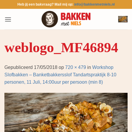
Ga
Heb jij een bakvraag? Mail mij op:
info@bakkenmetniels.nl
naar
inhoud
weblogo_MF46894
Gepubliceerd
17/05/2018
op
720 × 479
in
Workshop
Slofbakken – Banketbakkersslof Tandartspraktijk 8-10
personen, 11 Juli, 14:00uur per persoon (min 8)