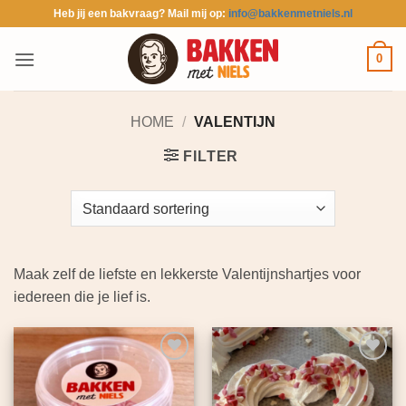
Ga
Heb jij een bakvraag? Mail mij op:
info@bakkenmetniels.nl
naar
inhoud
0
HOME
/
VALENTIJN
FILTER
Maak zelf de liefste en lekkerste Valentijnshartjes voor
iedereen die je lief is.
Toevoegen
Toevoegen
aan
aan
verlanglijst
verlanglijst