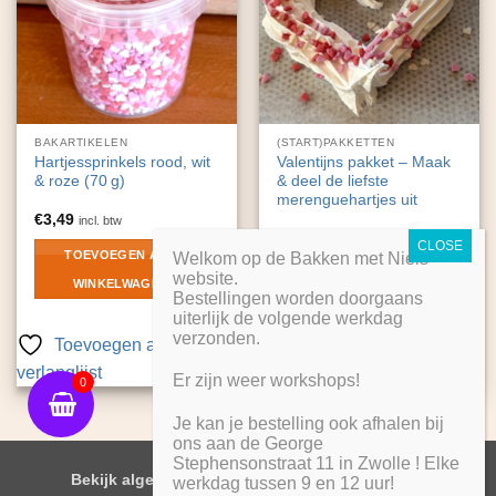
BAKARTIKELEN
(START)PAKKETTEN
Hartjessprinkels rood, wit
Valentijns pakket – Maak
& roze (70 g)
& deel de liefste
merenguehartjes uit
€
3,49
incl. btw
TOEVOEGEN AAN
LEES VERDER
Welkom op de Bakken met Niels
website.
WINKELWAGEN
Bestellingen worden doorgaans
uiterlijk de volgende werkdag
verzonden.
Toevoegen aan
Toevoegen aan
verlanglijst
verlanglijst
Er zijn weer workshops!
0
Je kan je bestelling ook afhalen bij
ons aan de George
Stephensonstraat 11 in Zwolle ! Elke
IDeal
PayPal
Bekijk algemene voorwaarden
werkdag tussen 9 en 12 uur!