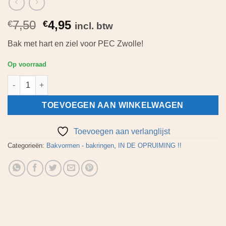
Oorspronkelijke
Huidige
7,50
4,95
€
€
incl. btw
prijs
prijs
Bak met hart en ziel voor PEC Zwolle!
was:
is:
€7,50.
€4,95.
Op voorraad
Hart voor PEC Zwolle – Siliconen bakvorm aantal
TOEVOEGEN AAN WINKELWAGEN
Toevoegen aan verlanglijst
Categorieën:
Bakvormen - bakringen
,
IN DE OPRUIMING !!