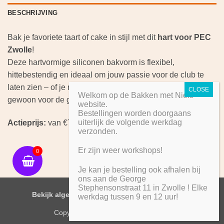
BESCHRIJVING
Bak je favoriete taart of cake in stijl met dit
hart voor PEC
Zwolle
!
Deze hartvormige siliconen bakvorm is flexibel,
hittebestendig en ideaal om jouw passie voor de club te
laten zien – of je nu bakt voor een wedstrijdavond of
Welkom op de Bakken met Niels
gewoon voor de gezelligheid.
website.
Bestellingen worden doorgaans
uiterlijk de volgende werkdag
Actieprijs:
van €7,50 voor slechts
€4,95
.
verzonden.
Er zijn weer workshops!
0
Je kan je bestelling ook afhalen bij
ons aan de George
Stephensonstraat 11 in Zwolle ! Elke
IDeal
PayPal
Bekijk algemene voorwaarden
werkdag tussen 9 en 12 uur!
Copyright 2026 ©
Bakken met Niels