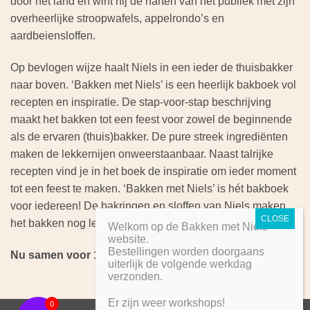
door het land en wint hij de harten van het publiek met zijn
overheerlijke stroopwafels, appelrondo’s en
aardbeiensloffen.
Op bevlogen wijze haalt Niels in een ieder de thuisbakker
naar boven. ‘Bakken met Niels’ is een heerlijk bakboek vol
recepten en inspiratie. De stap-voor-stap beschrijving
maakt het bakken tot een feest voor zowel de beginnende
als de ervaren (thuis)bakker. De pure streek ingrediënten
maken de lekkernijen onweerstaanbaar. Naast talrijke
recepten vind je in het boek de inspiratie om ieder moment
tot een feest te maken. ‘Bakken met Niels’ is hét bakboek
voor iedereen! De bakringen en sloffen van Niels maken
het bakken nog leuker.
Welkom op de Bakken met Niels
website.
Bestellingen worden doorgaans
Nu samen voor 19,95 euro
uiterlijk de volgende werkdag
verzonden.
Er zijn weer workshops!
0