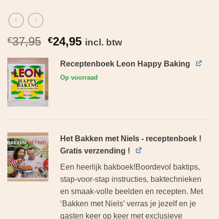
Oorspronkelijke
Huidige
37,95
24,95
€
€
incl. btw
prijs
prijs
was:
is:
Receptenboek Leon Happy Baking
€37,95.
€24,95.
Op voorraad
Het Bakken met Niels - receptenboek !
Gratis verzending !
Een heerlijk bakboek!Boordevol baktips,
stap-voor-stap instructies, baktechnieken
en smaak-volle beelden en recepten. Met
‘Bakken met Niels’ verras je jezelf en je
gasten keer op keer met exclusieve