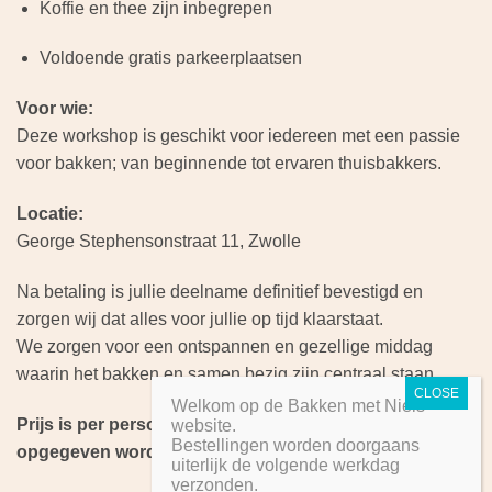
Koffie en thee zijn inbegrepen
Voldoende gratis parkeerplaatsen
Voor wie:
Deze workshop is geschikt voor iedereen met een passie
voor bakken; van beginnende tot ervaren thuisbakkers.
Locatie:
George Stephensonstraat 11, Zwolle
Na betaling is jullie deelname definitief bevestigd en
zorgen wij dat alles voor jullie op tijd klaarstaat.
We zorgen voor een ontspannen en gezellige middag
waarin het bakken en samen bezig zijn centraal staan.
Welkom op de Bakken met Niels
Prijs is per persoon. Er kunnen maximaal 20 personen
website.
Bestellingen worden doorgaans
opgegeven worden die meedoen aan de workshop.
uiterlijk de volgende werkdag
verzonden.