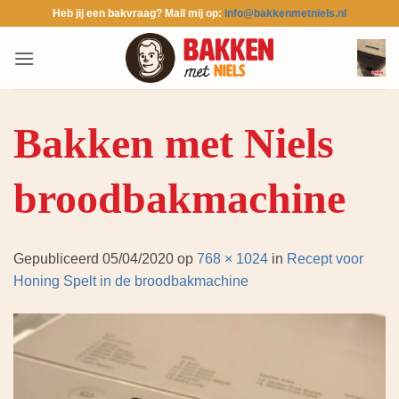
Ga
Heb jij een bakvraag? Mail mij op:
info@bakkenmetniels.nl
naar
inhoud
Bakken met Niels
broodbakmachine
Gepubliceerd
05/04/2020
op
768 × 1024
in
Recept voor
Honing Spelt in de broodbakmachine