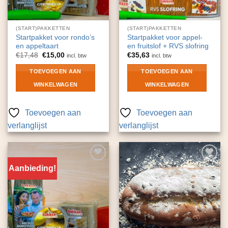
(START)PAKKETTEN
(START)PAKKETTEN
Startpakket voor rondo’s
Startpakket voor appel-
en appeltaart
en fruitslof + RVS slofring
Oorspronkelijke
Huidige
€
17,48
€
15,00
€
35,63
incl. btw
incl. btw
prijs
prijs
was:
is:
TOEVOEGEN AAN
TOEVOEGEN AAN
€17,48.
€15,00.
WINKELWAGEN
WINKELWAGEN
Toevoegen aan
Toevoegen aan
verlanglijst
verlanglijst
Aanbieding!
Toevoegen
Toevoegen
aan
aan
verlanglijst
verlanglijst