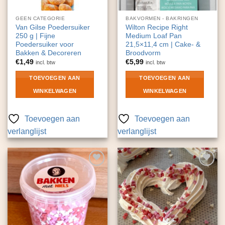
GEEN CATEGORIE
BAKVORMEN - BAKRINGEN
Van Gilse Poedersuiker
Wilton Recipe Right
250 g | Fijne
Medium Loaf Pan
Poedersuiker voor
21,5×11,4 cm | Cake- &
Bakken & Decoreren
Broodvorm
€
1,49
€
5,99
incl. btw
incl. btw
TOEVOEGEN AAN
TOEVOEGEN AAN
WINKELWAGEN
WINKELWAGEN
Toevoegen aan
Toevoegen aan
verlanglijst
verlanglijst
Toevoegen
Toevoegen
aan
aan
verlanglijst
verlanglijst