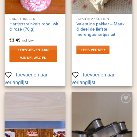
BAKARTIKELEN
(START)PAKKETTEN
Hartjessprinkels rood, wit
Valentijns pakket – Maak
& roze (70 g)
& deel de liefste
merenguehartjes uit
€
3,49
incl. btw
TOEVOEGEN AAN
LEES VERDER
WINKELWAGEN
Toevoegen aan
Toevoegen aan
verlanglijst
verlanglijst
Toevoegen
Toevoegen
aan
aan
verlanglijst
verlanglijst