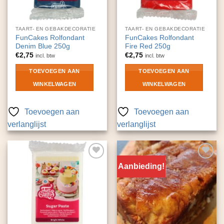
TAART- EN GEBAKDECORATIE
TAART- EN GEBAKDECORATIE
FunCakes Rolfondant
FunCakes Rolfondant
Denim Blue 250g
Fire Red 250g
€
2,75
€
2,75
incl. btw
incl. btw
TOEVOEGEN AAN
TOEVOEGEN AAN
WINKELWAGEN
WINKELWAGEN
Toevoegen aan
Toevoegen aan
verlanglijst
verlanglijst
Aanbieding!
Toevoegen
Toevoegen
aan
aan
verlanglijst
verlanglijst