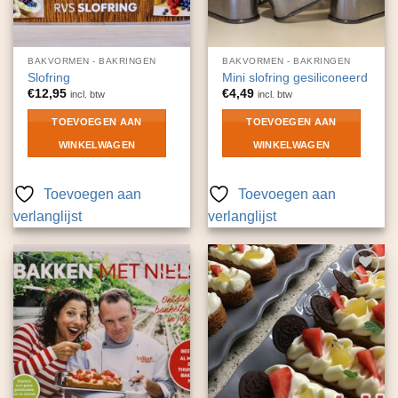
BAKVORMEN - BAKRINGEN
BAKVORMEN - BAKRINGEN
Slofring
Mini slofring gesiliconeerd
€
12,95
€
4,49
incl. btw
incl. btw
TOEVOEGEN AAN
TOEVOEGEN AAN
WINKELWAGEN
WINKELWAGEN
Toevoegen aan
Toevoegen aan
verlanglijst
verlanglijst
Toevoegen
Toevoegen
aan
aan
verlanglijst
verlanglijst