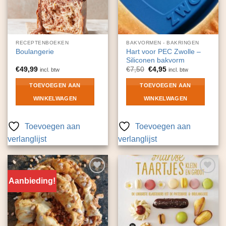
RECEPTENBOEKEN
BAKVORMEN - BAKRINGEN
Hart voor PEC Zwolle –
Boulangerie
Siliconen bakvorm
Oorspronkelijke
Huidige
€
49,99
€
7,50
€
4,95
incl. btw
incl. btw
prijs
prijs
was:
is:
TOEVOEGEN AAN
TOEVOEGEN AAN
€7,50.
€4,95.
WINKELWAGEN
WINKELWAGEN
Toevoegen aan
Toevoegen aan
verlanglijst
verlanglijst
Aanbieding!
Toevoegen
Toevoegen
aan
aan
verlanglijst
verlanglijst