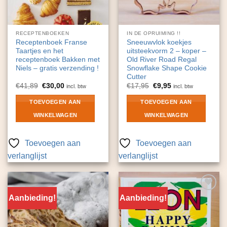
RECEPTENBOEKEN
IN DE OPRUIMING !!
Receptenboek Franse
Sneeuwvlok koekjes
Taartjes en het
uitsteekvorm 2 – koper –
receptenboek Bakken met
Old River Road Regal
Niels – gratis verzending !
Snowflake Shape Cookie
Cutter
Oorspronkelijke
Huidige
Oorspronkelijke
Huidige
€
41,89
€
30,00
€
17,95
€
9,95
incl. btw
incl. btw
prijs
prijs
prijs
prijs
was:
is:
was:
is:
TOEVOEGEN AAN
TOEVOEGEN AAN
€41,89.
€30,00.
€17,95.
€9,95.
WINKELWAGEN
WINKELWAGEN
Toevoegen aan
Toevoegen aan
verlanglijst
verlanglijst
Aanbieding!
Aanbieding!
Toevoegen
Toevoegen
aan
aan
verlanglijst
verlanglijst