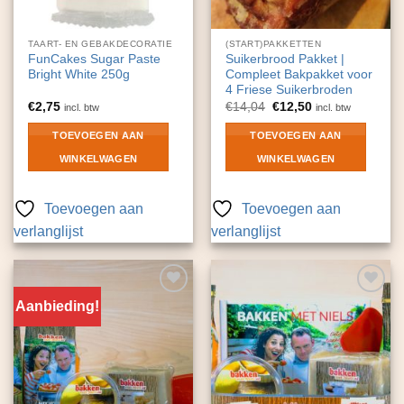
TAART- EN GEBAKDECORATIE
(START)PAKKETTEN
FunCakes Sugar Paste
Suikerbrood Pakket |
Bright White 250g
Compleet Bakpakket voor
4 Friese Suikerbroden
Oorspronkelijke
Huidige
€
2,75
€
14,04
€
12,50
incl. btw
incl. btw
prijs
prijs
was:
is:
TOEVOEGEN AAN
TOEVOEGEN AAN
€14,04.
€12,50.
WINKELWAGEN
WINKELWAGEN
Toevoegen aan
Toevoegen aan
verlanglijst
verlanglijst
Aanbieding!
Toevoegen
Toevoegen
aan
aan
verlanglijst
verlanglijst