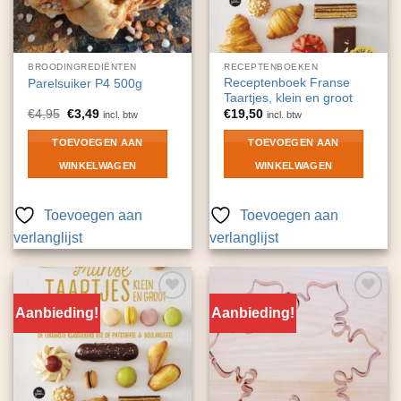
BROODINGREDIËNTEN
RECEPTENBOEKEN
Receptenboek Franse
Parelsuiker P4 500g
Taartjes, klein en groot
Oorspronkelijke
Huidige
€
4,95
€
3,49
€
19,50
incl. btw
incl. btw
prijs
prijs
was:
is:
TOEVOEGEN AAN
TOEVOEGEN AAN
€4,95.
€3,49.
WINKELWAGEN
WINKELWAGEN
Toevoegen aan
Toevoegen aan
verlanglijst
verlanglijst
Aanbieding!
Aanbieding!
Toevoegen
Toevoegen
aan
aan
verlanglijst
verlanglijst