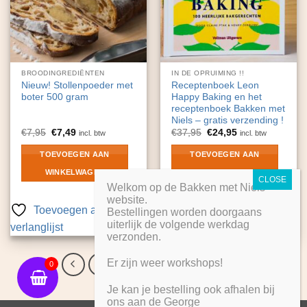
BROODINGREDIËNTEN
IN DE OPRUIMING !!
Nieuw! Stollenpoeder met
Receptenboek Leon
boter 500 gram
Happy Baking en het
receptenboek Bakken met
Niels – gratis verzending !
Oorspronkelijke
Huidige
Oorspronkelijke
Huidige
€
7,95
€
7,49
€
37,95
€
24,95
incl. btw
incl. btw
prijs
prijs
prijs
prijs
was:
is:
was:
is:
TOEVOEGEN AAN
TOEVOEGEN AAN
€7,95.
€7,49.
€37,95.
€24,95.
WINKELWAGEN
WINKELWAGEN
Welkom op de Bakken met Niels
website.
Toevoegen aan
Toevoegen aan
Bestellingen worden doorgaans
uiterlijk de volgende werkdag
verlanglijst
verlanglijst
verzonden.
Er zijn weer workshops!
1
2
3
4
5
0
Je kan je bestelling ook afhalen bij
ons aan de George