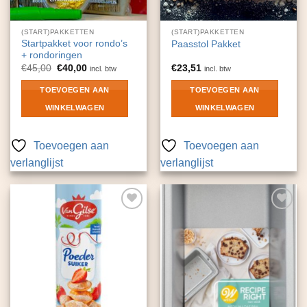
(START)PAKKETTEN
(START)PAKKETTEN
Startpakket voor rondo’s
Paasstol Pakket
+ rondoringen
Oorspronkelijke
Huidige
€
45,00
€
40,00
€
23,51
incl. btw
incl. btw
prijs
prijs
was:
is:
TOEVOEGEN AAN
TOEVOEGEN AAN
€45,00.
€40,00.
WINKELWAGEN
WINKELWAGEN
Toevoegen aan
Toevoegen aan
verlanglijst
verlanglijst
Toevoegen
Toevoegen
aan
aan
verlanglijst
verlanglijst