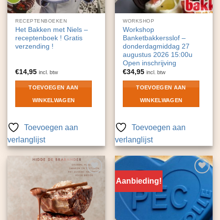
RECEPTENBOEKEN
WORKSHOP
Het Bakken met Niels –
Workshop
receptenboek ! Gratis
Banketbakkersslof –
verzending !
donderdagmiddag 27
augustus 2026 15:00u
Open inschrijving
€
14,95
€
34,95
incl. btw
incl. btw
TOEVOEGEN AAN
TOEVOEGEN AAN
WINKELWAGEN
WINKELWAGEN
Toevoegen aan
Toevoegen aan
verlanglijst
verlanglijst
Aanbieding!
Toevoegen
Toevoegen
aan
aan
verlanglijst
verlanglijst