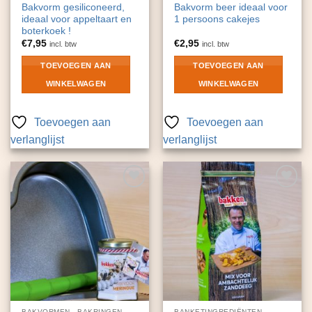
Bakvorm gesiliconeerd,
Bakvorm beer ideaal voor
ideaal voor appeltaart en
1 persoons cakejes
boterkoek !
€
7,95
€
2,95
incl. btw
incl. btw
TOEVOEGEN AAN
TOEVOEGEN AAN
WINKELWAGEN
WINKELWAGEN
Toevoegen aan
Toevoegen aan
verlanglijst
verlanglijst
Toevoegen
Toevoegen
aan
aan
verlanglijst
verlanglijst
BAKVORMEN - BAKRINGEN
BANKETINGREDIËNTEN