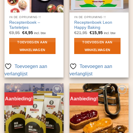
IN DE OPRUIMING !!
IN DE OPRUIMING !!
Receptenboek –
Receptenboek Leon
Tarteletjes
Happy Baking
Oorspronkelijke
Huidige
Oorspronkelijke
Huidige
€
9,95
€
4,95
€
21,95
€
15,95
incl. btw
incl. btw
prijs
prijs
prijs
prijs
was:
is:
was:
is:
TOEVOEGEN AAN
TOEVOEGEN AAN
€9,95.
€4,95.
€21,95.
€15,95.
WINKELWAGEN
WINKELWAGEN
Toevoegen aan
Toevoegen aan
verlanglijst
verlanglijst
Aanbieding!
Aanbieding!
Toevoegen
Toevoegen
aan
aan
verlanglijst
verlanglijst