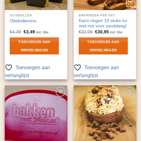
OLIEBOLLEN
BAKRINGEN PER SET
Kano ringen 10 stuks nu
Oliebollenmix
met mix voor zanddeeg!
Oorspronkelijke
Huidige
Oorspronkelijke
Huidige
€
4,39
€
3,49
€
32,09
€
30,95
incl. btw
incl. btw
prijs
prijs
prijs
prijs
was:
is:
was:
is:
TOEVOEGEN AAN
TOEVOEGEN AAN
€4,39.
€3,49.
€32,09.
€30,95.
WINKELWAGEN
WINKELWAGEN
Toevoegen aan
Toevoegen aan
verlanglijst
verlanglijst
Toevoegen
Toevoegen
aan
aan
verlanglijst
verlanglijst