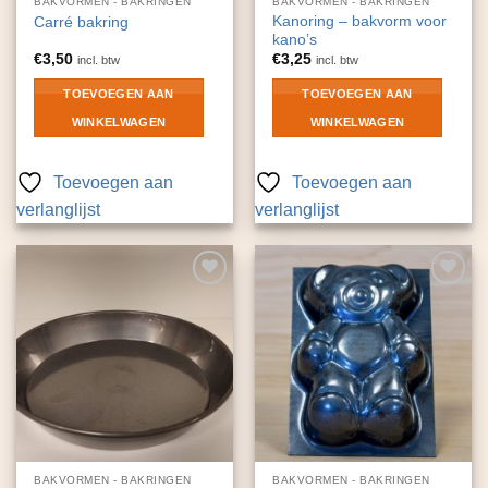
BAKVORMEN - BAKRINGEN
BAKVORMEN - BAKRINGEN
Kanoring – bakvorm voor
Carré bakring
kano’s
€
3,50
€
3,25
incl. btw
incl. btw
TOEVOEGEN AAN
TOEVOEGEN AAN
WINKELWAGEN
WINKELWAGEN
Toevoegen aan
Toevoegen aan
verlanglijst
verlanglijst
Toevoegen
Toevoegen
aan
aan
verlanglijst
verlanglijst
BAKVORMEN - BAKRINGEN
BAKVORMEN - BAKRINGEN