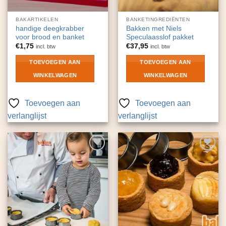
BAKARTIKELEN
BANKETINGREDIËNTEN
handige deegkrabber
Bakken met Niels
voor brood en banket
Speculaasslof pakket
€
1,75
€
37,95
incl. btw
incl. btw
TOEVOEGEN AAN
TOEVOEGEN AAN
WINKELWAGEN
WINKELWAGEN
Toevoegen aan
Toevoegen aan
verlanglijst
verlanglijst
Toevoegen
Toevoegen
aan
aan
verlanglijst
verlanglijst