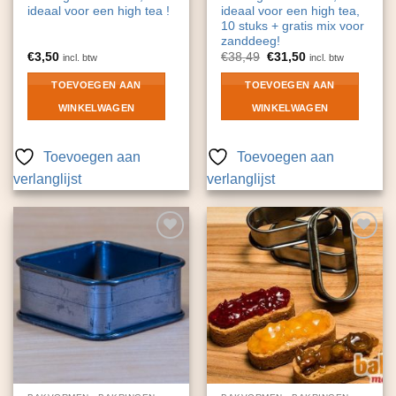
ideaal voor een high tea !
ideaal voor een high tea,
10 stuks + gratis mix voor
zanddeeg!
Oorspronkelijke
Huidige
€
3,50
€
38,49
€
31,50
incl. btw
incl. btw
prijs
prijs
was:
is:
TOEVOEGEN AAN
TOEVOEGEN AAN
€38,49.
€31,50.
WINKELWAGEN
WINKELWAGEN
Toevoegen aan
Toevoegen aan
verlanglijst
verlanglijst
Toevoegen
Toevoegen
aan
aan
verlanglijst
verlanglijst