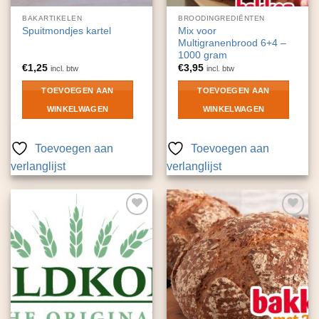
BAKARTIKELEN
BROODINGREDIËNTEN
Mix voor
Spuitmondjes kartel
Multigranenbrood 6+4 –
1000 gram
€
1,25
€
3,95
incl. btw
incl. btw
TOEVOEGEN AAN
TOEVOEGEN AAN
WINKELWAGEN
WINKELWAGEN
Toevoegen aan
Toevoegen aan
verlanglijst
verlanglijst
Toevoegen
Toevoegen
aan
aan
verlanglijst
verlanglijst