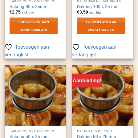
BAKVORMEN - BAKRINGEN
BAKVORMEN - BAKRINGEN
Bakring 80 x 25mm
Bakring 100 x 25 mm
€
2,75
€
3,50
incl. btw
incl. btw
TOEVOEGEN AAN
TOEVOEGEN AAN
WINKELWAGEN
WINKELWAGEN
Toevoegen aan
Toevoegen aan
verlanglijst
verlanglijst
Aanbieding!
Toevoegen
Toevoegen
aan
aan
verlanglijst
verlanglijst
BAKVORMEN - BAKRINGEN
BAKRINGEN PER SET
Bakring 50 x 25 mm,
Bakring 50 x 25 mm,